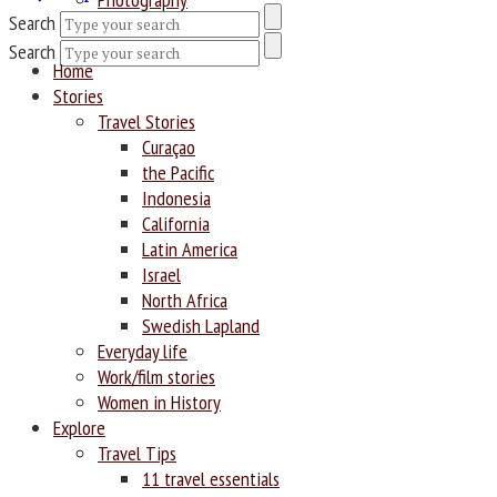
Search
Search
Home
Stories
Travel Stories
Curaçao
the Pacific
Indonesia
California
Latin America
Israel
North Africa
Swedish Lapland
Everyday life
Work/film stories
Women in History
Explore
Travel Tips
11 travel essentials