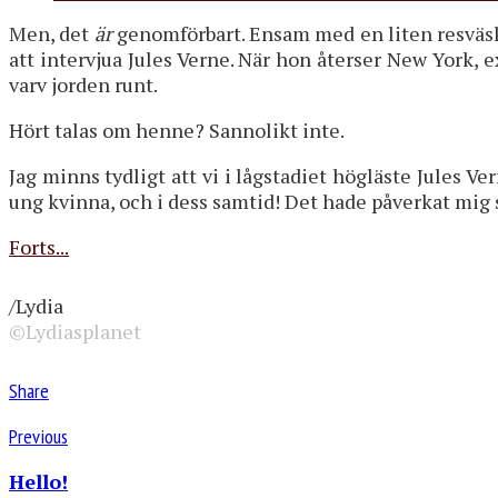
Men, det
är
genomförbart. Ensam med en liten resväska 
att intervjua Jules Verne. När hon återser New York, 
varv jorden runt.
Hört talas om henne? Sannolikt inte.
Jag minns tydligt att vi i lågstadiet högläste Jules V
ung kvinna, och i dess samtid! Det hade påverkat mig
Forts...
/Lydia
©Lydiasplanet
Share
Previous
Hello!