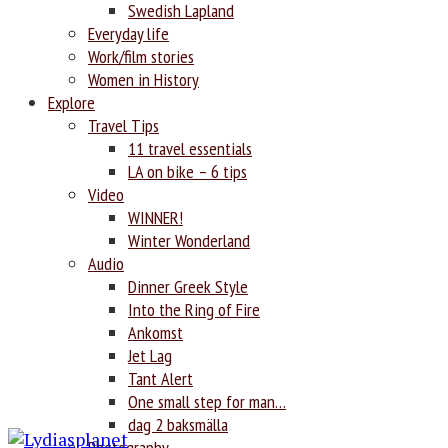
Swedish Lapland
Everyday life
Work/film stories
Women in History
Explore
Travel Tips
11 travel essentials
LA on bike – 6 tips
Video
WINNER!
Winter Wonderland
Audio
Dinner Greek Style
Into the Ring of Fire
Ankomst
Jet Lag
Tant Alert
One small step for man…
dag 2 baksmälla
Photography