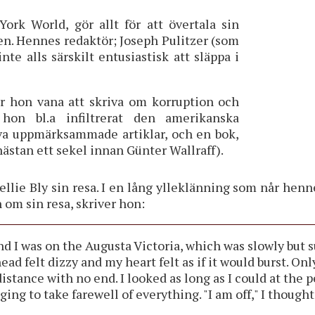
ork World, gör allt för att övertala sin
ten. Hennes redaktör; Joseph Pulitzer (som
nte alls särskilt entusiastisk att släppa i
ar hon vana att skriva om korruption och
hon bl.a infiltrerat den amerikanska
iva uppmärksammade artiklar, och en bok,
nästan ett sekel innan Günter Wallraff).
lie Bly sin resa. I en lång ylleklänning som når henn
 om sin resa, skriver hon:
and I was on the Augusta Victoria, which was slowly but
head felt dizzy and my heart felt as if it would burst. On
tance with no end. I looked as long as I could at the pe
ging to take farewell of everything. "I am off," I thought 