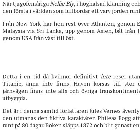
När tjugofemåriga
Nellie Bly
, i höghalsad klänning och
den första i världen som fullbordar ett varv jorden run
Från New York har hon rest över Atlanten, genom E
Malaysia via Sri Lanka, upp genom Asien, båt från J
genom USA från väst till öst.
Detta i en tid då kvinnor definitivt
inte
reser utan
Titanic, ännu inte finns! Haven korsas till stor 
järnvägen finns inte alls och övriga transkontinen
utbyggda.
Det är i denna samtid författaren Jules Vernes ävent
den utmanas den fiktiva karaktären Phileas Fogg att
runt på 80 dagar. Boken släpps 1872 och blir genast en 