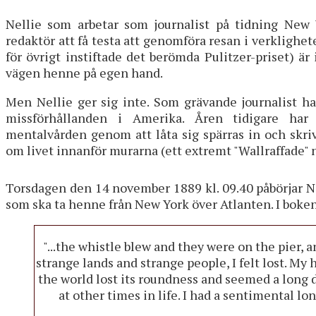
Nellie som arbetar som journalist på tidning New Y
redaktör att få testa att genomföra resan i verklighe
för övrigt instiftade det berömda Pulitzer-priset) är i
vägen henne på egen hand.
Men Nellie ger sig inte. Som grävande journalist h
missförhållanden i Amerika. Åren tidigare har 
mentalvården genom att låta sig spärras in och skr
om livet innanför murarna (ett extremt "Wallraffade" 
Torsdagen den 14 november 1889 kl. 09.40 påbörjar Nel
som ska ta henne från New York över Atlanten. I boken
"...the whistle blew and they were on the pier, 
strange lands and strange people, I felt lost. My 
the world lost its roundness and seemed a long dis
at other times in life. I had a sentimental lon