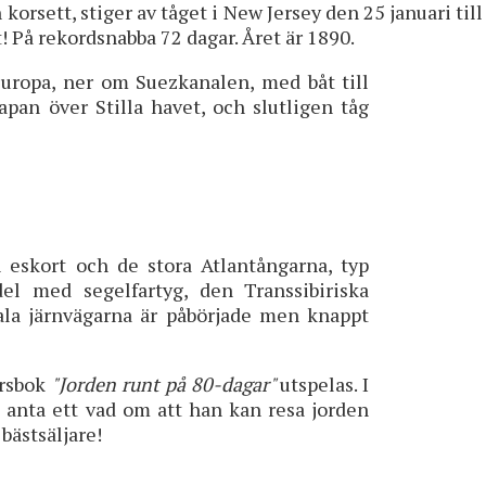
 korsett, stiger av tåget i New Jersey den 25 januari ti
t! På rekordsnabba 72 dagar. Året är 1890.
uropa, ner om Suezkanalen, med båt till
apan över Stilla havet, och slutligen tåg
 eskort och de stora Atlantångarna, typ
del med segelfartyg, den Transsibiriska
tala järnvägarna är påbörjade men knappt
yrsbok
"Jorden runt på 80-dagar"
utspelas. I
 anta ett vad om att han kan resa jorden
bästsäljare!