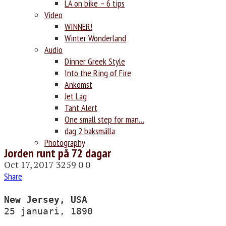
LA on bike – 6 tips
Video
WINNER!
Winter Wonderland
Audio
Dinner Greek Style
Into the Ring of Fire
Ankomst
Jet Lag
Tant Alert
One small step for man…
dag 2 baksmälla
Photography
Jorden runt på 72 dagar
Oct 17, 2017
3259
0
0
Share
New Jersey, USA
25 januari, 1890