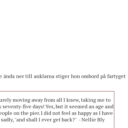
e ända ner till anklarna stiger hon ombord på fartyget
 surely moving away from all I knew, taking me to
ly seventy-five days! Yes, but it seemed an age and
ople on the pier. I did not feel as happy as I have
sadly, "and shall I ever get back?" - Nellie Bly