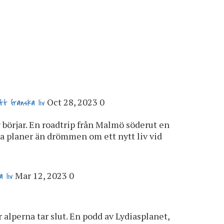
Oct 28, 2023
0
tt franska liv
v börjar. En roadtrip från Malmö söderut en
a planer än drömmen om ett nytt liv vid
.
Mar 12, 2023
0
 liv
är alperna tar slut. En podd av Lydiasplanet,