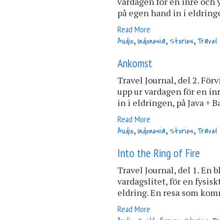
vardagen för en inre och 
på egen hand in i eldringen
Read More
,
,
,
Audio
Indonesia
Stories
Travel
Ankomst
Travel Journal, del 2. För
upp ur vardagen för en i
in i eldringen, på Java + Ba
Read More
,
,
,
Audio
Indonesia
Stories
Travel
Into the Ring of Fire
Travel Journal, del 1. En 
vardagslitet, för en fysis
eldring. En resa som komm
Read More