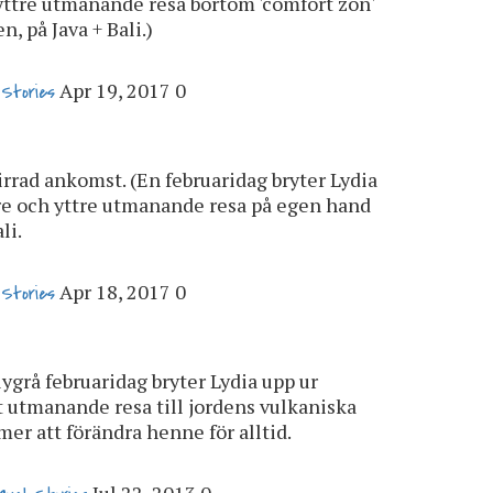
yttre utmanande resa bortom 'comfort zon'
, på Java + Bali.)
Apr 19, 2017
0
 Stories
virrad ankomst. (En februaridag bryter Lydia
nre och yttre utmanande resa på egen hand
li.
Apr 18, 2017
0
 Stories
blygrå februaridag bryter Lydia upp ur
kt utmanande resa till jordens vulkaniska
er att förändra henne för alltid.