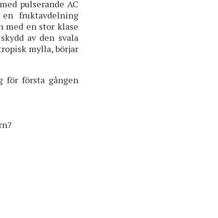
r med pulserande AC
 en fruktavdelning
en med en stor klase
 skydd av den svala
ropisk mylla, börjar
 för första gången
rn?