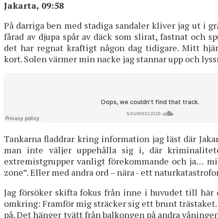
Jakarta, 09:58
På darriga ben med stadiga sandaler kliver jag ut i 
fårad av djupa spår av däck som slirat, fastnat och sp
det har regnat kraftigt någon dag tidigare. Mitt hjä
kort. Solen värmer min nacke jag stannar upp och lyss
Tankarna fladdrar kring information jag läst där Jaka
man inte väljer uppehålla sig i, där kriminalitet
extremistgrupper vanligt förekommande och ja… mitt 
zone”. Eller med andra ord – nära - ett naturkatastrof
Jag försöker skifta fokus från inne i huvudet till här
omkring: Framför mig sträcker sig ett brunt trästaket.
på. Det hänger tvätt från balkongen på andra våningen