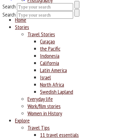
Search
Search
Home
Stories
Travel Stories
Curaçao
the Pacific
Indonesia
California
Latin America
Israel
North Africa
Swedish Lapland
Everyday life
Work/film stories
Women in History
Explore
Travel Tips
11 travel essentials