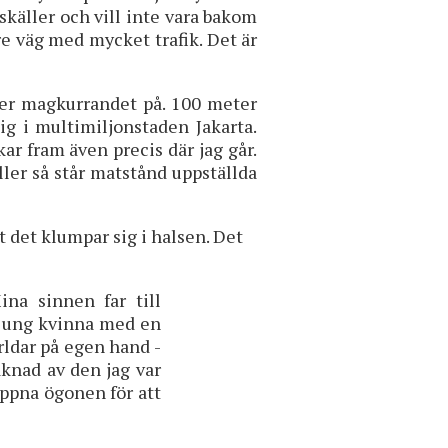
skäller och vill inte vara bakom
re väg med mycket trafik. Det är
river magkurrandet på. 100 meter
g i multimiljonstaden Jakarta.
kar fram även precis där jag går.
ller så står matstånd uppställda
tt det klumpar sig i halsen. Det
ina sinnen far till
k ung kvinna med en
ärldar på egen hand -
knad av den jag var
öppna ögonen för att