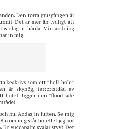
gränden. Den torra grusgången är
unnit. Det är mer än tydligt att
rtas slag är hårda. Min andning
nar in mig.
rta beskrivs som ett ”hell-hole”
en är skyhög, terroristdåd av
hotell ligger i en ”flood safe
område!
 och nu. Andas in luften. Se mig
 Bakom mig står hotellet jag bor
. En yuccapalm svajar styvt. Det