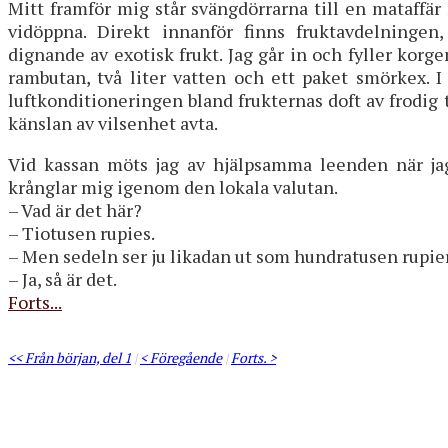
Mitt framför mig står svängdörrarna till en mataffä
vidöppna. Direkt innanför finns fruktavdelningen,
dignande av exotisk frukt. Jag går in och fyller korg
rambutan, två liter vatten och ett paket smörkex. I
luftkonditioneringen bland frukternas doft av frodig t
känslan av vilsenhet avta.
Vid kassan möts jag av hjälpsamma leenden när jag
krånglar mig igenom den lokala valutan.
– Vad är det här?
– Tiotusen rupies.
– Men sedeln ser ju likadan ut som hundratusen rupie
– Ja, så är det.
Forts...
<< Från början, del 1
|
< Föregående
|
Forts. >