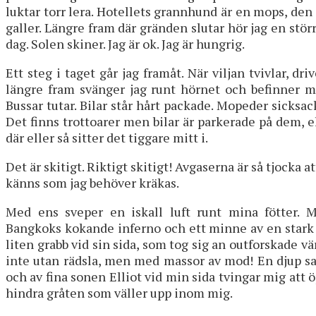
luktar torr lera. Hotellets grannhund är en mops, den 
galler. Längre fram där gränden slutar hör jag en stör
dag. Solen skiner. Jag är ok. Jag är hungrig.
Ett steg i taget går jag framåt. När viljan tvivlar, d
längre fram svänger jag runt hörnet och befinner mi
Bussar tutar. Bilar står hårt packade. Mopeder sicksac
Det finns trottoarer men bilar är parkerade på dem, e
där eller så sitter det tiggare mitt i.
Det är skitigt. Riktigt skitigt! Avgaserna är så tjocka a
känns som jag behöver kräkas.
Med ens sveper en iskall luft runt mina fötter. M
Bangkoks kokande inferno och ett minne av en star
liten grabb vid sin sida, som tog sig an outforskade v
inte utan rädsla, men med massor av mod! En djup sa
och av fina sonen Elliot vid min sida tvingar mig att 
hindra gråten som väller upp inom mig.