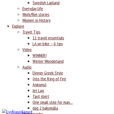
Swedish Lapland
Everyday life
Work/film stories
Women in History
Explore
Travel Tips
11 travel essentials
LA on bike – 6 tips
Video
WINNER!
Winter Wonderland
Audio
Dinner Greek Style
Into the Ring of Fire
Ankomst
Jet Lag
Tant Alert
One small step for man…
dag 2 baksmälla
Photography