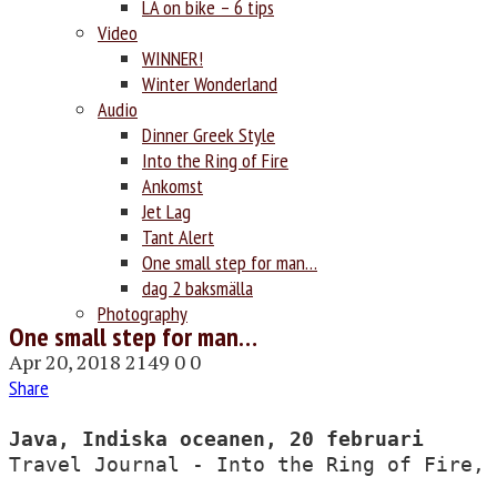
LA on bike – 6 tips
Video
WINNER!
Winter Wonderland
Audio
Dinner Greek Style
Into the Ring of Fire
Ankomst
Jet Lag
Tant Alert
One small step for man…
dag 2 baksmälla
Photography
One small step for man…
Apr 20, 2018
2149
0
0
Share
Travel Journal - Into the Ring of Fire, 